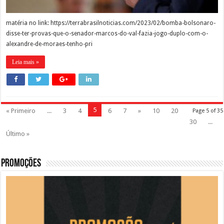
matéria no link: https://terrabrasilnoticias.com/2023/02/bomba-bolsonaro-
disse-ter-provas-que-o-senador-marcos-do-val-fazia-jogo-duplo-com-o-
alexandre-de-moraes-tenho-pri
Leia mais »
5
« Primeiro
...
3
4
6
7
»
10
20
Page 5 of 35
30
...
Último »
Promoções