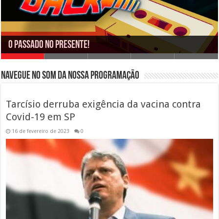
O passado no presente!
Porque domingo é um dia clássico.
“Mi casa, su casa”
No ar, em todo lugar há quase 40 anos!
Sinta a vibe da Cidade!
NAVEGUE NO SOM DA NOSSA PROGRAMAÇÃO
Tarcísio derruba exigência da vacina contra
Covid-19 em SP
16 de fevereiro de 2023
0