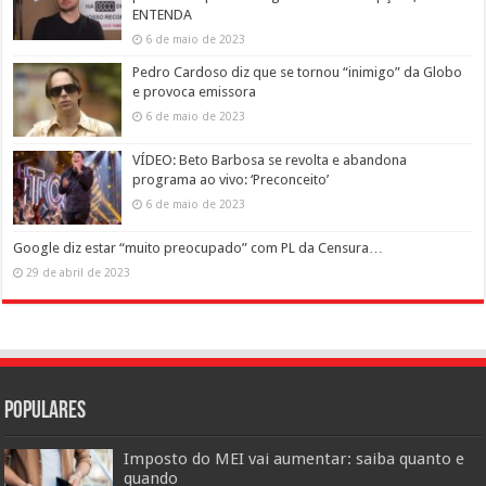
ENTENDA
6 de maio de 2023
Pedro Cardoso diz que se tornou “inimigo” da Globo
e provoca emissora
6 de maio de 2023
VÍDEO: Beto Barbosa se revolta e abandona
programa ao vivo: ‘Preconceito’
6 de maio de 2023
Google diz estar “muito preocupado” com PL da Censura…
29 de abril de 2023
POPULARES
Imposto do MEI vai aumentar: saiba quanto e
quando